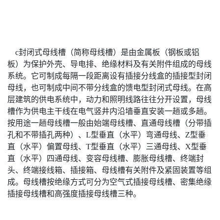
c封闭式母线槽（简称母线槽）是由金属板（钢板或铝
板）为保护外壳、导电排、绝缘材料及有关附件组成的母线
系统。它可制成每隔一段距离设有插接分线盒的插接型封闭
母线，也可制成中间不带分线盒的馈电型封闭式母线。在高
层建筑的供电系统中，动力和照明线路往往分开设置，母线
槽作为供电主干线在电气竖井内沿墙垂直安装一趟或多趟。
按用途一趟母线槽一般由始端母线槽、直通母线槽（分带插
孔和不带插孔两种）、L型垂直（水平）弯通母线、Z型垂
直（水平）偏置母线、T型垂直（水平）三通母线、X型垂
直（水平）四通母线、变容母线槽、膨胀母线槽、终端封
头、终端接线箱、插接箱、母线槽有关附件及紧固装置等组
成。母线槽按绝缘方式可分为空气式插接母线槽、密集绝缘
插接母线槽和高强度插接母线槽三种。