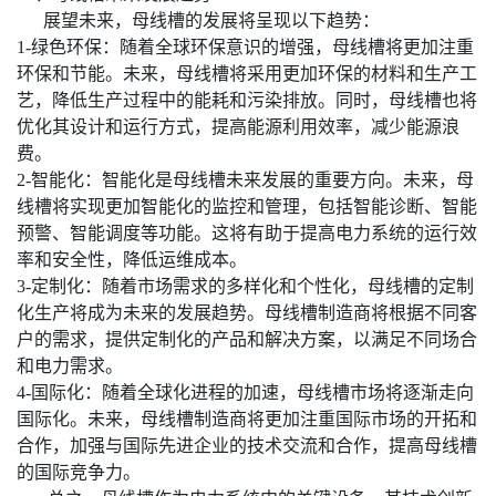
展望未来，母线槽的发展将呈现以下趋势：
1-绿色环保：随着全球环保意识的增强，母线槽将更加注重
环保和节能。未来，母线槽将采用更加环保的材料和生产工
艺，降低生产过程中的能耗和污染排放。同时，母线槽也将
优化其设计和运行方式，提高能源利用效率，减少能源浪
费。
2-智能化：智能化是母线槽未来发展的重要方向。未来，母
线槽将实现更加智能化的监控和管理，包括智能诊断、智能
预警、智能调度等功能。这将有助于提高电力系统的运行效
率和安全性，降低运维成本。
3-定制化：随着市场需求的多样化和个性化，母线槽的定制
化生产将成为未来的发展趋势。母线槽制造商将根据不同客
户的需求，提供定制化的产品和解决方案，以满足不同场合
和电力需求。
4-国际化：随着全球化进程的加速，母线槽市场将逐渐走向
国际化。未来，母线槽制造商将更加注重国际市场的开拓和
合作，加强与国际先进企业的技术交流和合作，提高母线槽
的国际竞争力。