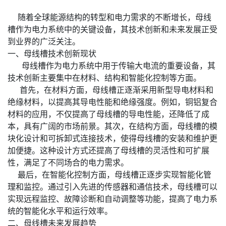
随着全球能源结构的转型和电力需求的不断增长，母线
槽作为电力系统中的关键设备，其技术创新和未来发展正受
到业界的广泛关注。
一、母线槽技术创新现状
母线槽作为电力系统中用于传输大电流的重要设备，其
技术创新主要集中在材料、结构和智能化控制等方面。
首先，在材料方面，母线槽正逐渐采用新型导电材料和
绝缘材料，以提高其导电性能和绝缘强度。例如，铜铝复合
材料的应用，不仅提高了母线槽的导电性能，还降低了成
本，具有广阔的市场前景。其次，在结构方面，母线槽的模
块化设计和可拆卸式连接技术，使得母线槽的安装和维护更
加便捷。这种设计方式还提高了母线槽的灵活性和可扩展
性，满足了不同场合的电力需求。
最后，在智能化控制方面，母线槽正逐步实现智能化管
理和监控。通过引入先进的传感器和通信技术，母线槽可以
实现远程监控、故障诊断和自动调整等功能，提高了电力系
统的智能化水平和运行效率。
二、母线槽未来发展趋势