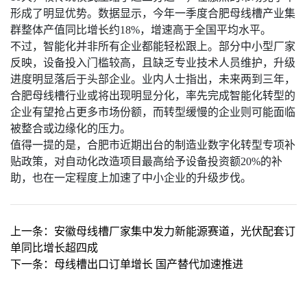
形成了明显优势。数据显示，今年一季度合肥母线槽产业集
群整体产值同比增长约18%，增速高于全国平均水平。
不过，智能化并非所有企业都能轻松跟上。部分中小型厂家
反映，设备投入门槛较高，且缺乏专业技术人员维护，升级
进度明显落后于头部企业。业内人士指出，未来两到三年，
合肥母线槽行业或将出现明显分化，率先完成智能化转型的
企业有望抢占更多市场份额，而转型缓慢的企业则可能面临
被整合或边缘化的压力。
值得一提的是，合肥市近期出台的制造业数字化转型专项补
贴政策，对自动化改造项目最高给予设备投资额20%的补
助，也在一定程度上加速了中小企业的升级步伐。
上一条：
安徽母线槽厂家集中发力新能源赛道，光伏配套订
单同比增长超四成
下一条：
母线槽出口订单增长 国产替代加速推进