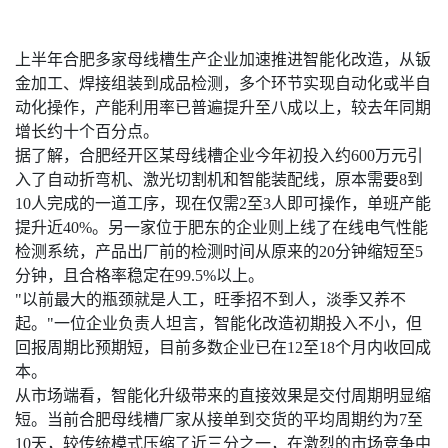
上半年合肥多家母线槽生产企业加速推进智能化改造，从钣
金加工、焊接组装到成品检测，多个环节实现自动化或半自
动化操作，产能利用率已普遍提升至八成以上，较去年同期
增长约十个百分点。
据了解，合肥经开区某母线槽企业今年初投入约600万元引
入了自动折弯机、激光切割机和智能装配线，原本需要8到
10人完成的一道工序，现在仅需2至3人即可操作，单班产能
提升近40%。另一家位于肥东的企业则上线了在线电气性能
检测系统，产品出厂前的检测时间从原来的20分钟缩短至5
分钟，且合格率稳定在99.5%以上。
"以前最大的瓶颈就是人工，旺季招不到人，淡季又养不
起。"一位企业负责人坦言，智能化改造初期投入不小，但
回报周期比预期短，目前多数企业已在12至18个月内收回成
本。
从市场端看，智能化升级带来的直接效果是交付周期明显缩
短。当前合肥母线槽厂家从接单到交货的平均周期约为7至
10天，较传统模式压缩了近三分之一，在激烈的市场竞争中